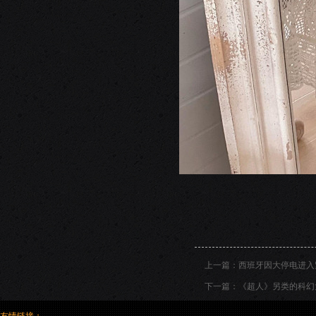
上一篇：
西班牙因大停电进入
下一篇：
《超人》另类的科幻